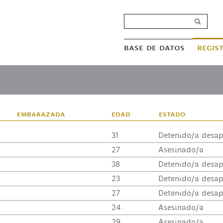
base de datos
regis
embarazada
edad
estado
31
Detenido/a desap
27
Asesinado/a
38
Detenido/a desap
23
Detenido/a desap
27
Detenido/a desap
24
Asesinado/a
29
Asesinado/a