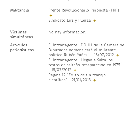
Militancia
Frente Revolucionario Peronista (FRP)
+
Sindicato Luz y Fuerza
+
Víctimas
No hay información.
simultáneas
Artículos
El Intransigente ¨DDHH de la Cámara de
periodísticos
Diputados homenajeará al militante
político Rubén Yáñez¨ - 13/07/2012
+
El Intransigente ¨Llegan a Salta los
restos de salteño desaparecido en 1975¨
- 15/07/2012
+
Página 12 "Fruto de un trabajo
científico" - 21/01/2013
+