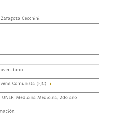
 Zaragoza Cecchini
iversitario
uvenil Comunista (FJC)
+
o: UNLP, Medicina Medicina, 2do año
mación.