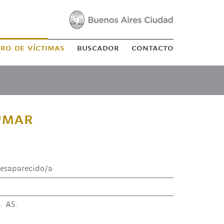
tro de víctimas
buscador
contacto
Omar
esaparecido/a
. AS.