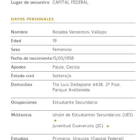
Lugar de secuestro
CAPITAL FEDERAL
datos personales
Nombre
Rosalba Vensentini Vallejos
Edad
19
Sexo
Femenino
Fecha de nacimiento
15/05/1958
Apodos
Paula, Cecilia
Estado civil
Soltero/a
Domicilios
Tte Luis Dellepiane 4438, 2º Piso,
Parque Avellaneda
Ocupaciones
Estudiante Secundario
Militancia
Unión de Estudiantes Secundarios (UES)
+
Juventud Guevarista (JG)
+
Estudios
Primario: Urquiza (Capital Federal)