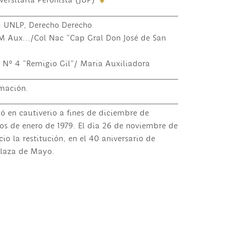
versitaria Peronista (JUP)
+
o: UNLP, Derecho Derecho
M Aux.../Col Nac "Cap Gral Don José de San
c Nº 4 "Remigio Gil"/ Maria Auxiliadora
mación.
ó en cautiverio a fines de diciembre de
ios de enero de 1979. El día 26 de noviembre de
io la restitución, en el 40 aniversario de
Plaza de Mayo.