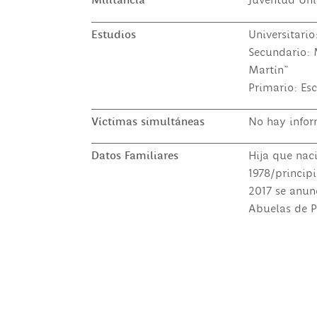
Militancia
Juventud Uni
Estudios
Universitari
Secundario: 
Martín"
Primario: Es
Víctimas simultáneas
No hay infor
Datos Familiares
Hija que naci
1978/princip
2017 se anunc
Abuelas de 