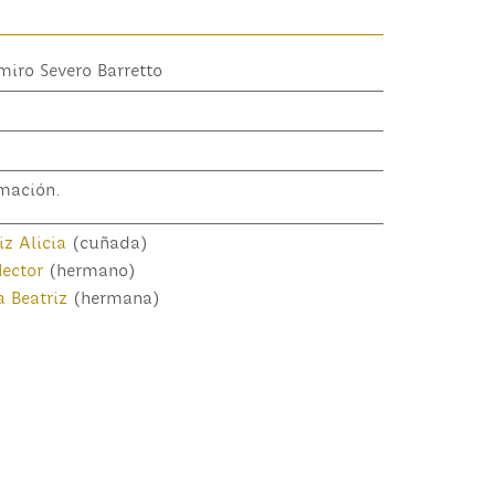
miro Severo Barretto
mación.
iz Alicia
(cuñada)
Hector
(hermano)
a Beatriz
(hermana)