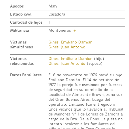
Apodos
Mari
Estado civil
Casado/a
Cantidad de hijos
1
Militancia
Montoneros
+
Víctimas
Gines, Emiliano Damian
simultáneas
Gines, Juan Antonio
Víctimas
Gines, Emiliano Damian
(hijo)
relacionadas
Gines, Juan Antonio
(esposo)
Datos Familiares
El 6 de noviembre de 1976 nació su hijo,
Emiliano Damián. El 14 de octubre de
1977 la pareja fue asesinada por fuerzas
de seguridad en su domicilio de la
localidad de Almirante Brown, zona sur
del Gran Buenos Aires. Luego del
operativo, Emiliano fue entregado a
unos vecinos que lo llevaron al Tribunal
de Menores N° 1 de Lomas de Zamora a
cargo de la Dra. Delia Pons. La jueza no
intentó localizar a los familiares del
niño y lo envió a la Casa Cuna de la