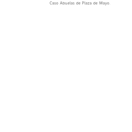
Caso Abuelas de Plaza de Mayo.
© 2020 Parque de la Memoria - Diseño: Estudio Lo Bianco
Desarrollo:
Departamento de Computación, FCEyN, UBA