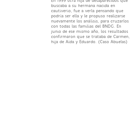
En 1999 otra hija de desaparecidos que
buscaba a su hermana nacida en
cautiverio, fue a verla pensando que
podría ser ella y le propuso realizarse
nuevamente los análisis, para cruzarlos
con todas las familias del BNDG. En
junio de ese mismo año, los resultados
confirmaron que se trataba de Carmen,
hija de Aída y Eduardo. (Caso Abuelas)