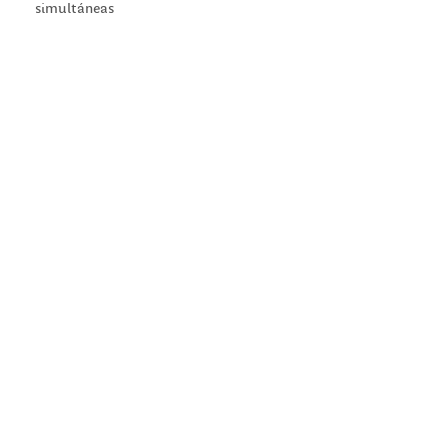
simultáneas
© 2020 Parque de la Memoria - Diseño: Estudio Lo Bianco
Desarrollo:
Departamento de Computación, FCEyN, UBA