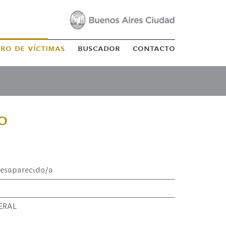
tro de víctimas
buscador
contacto
o
esaparecido/a
ERAL