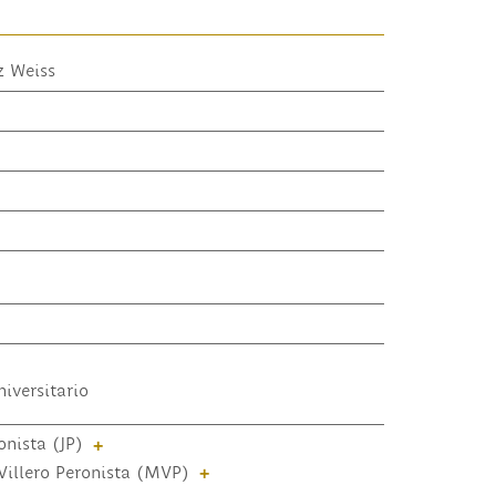
z Weiss
iversitario
onista (JP)
+
illero Peronista (MVP)
+