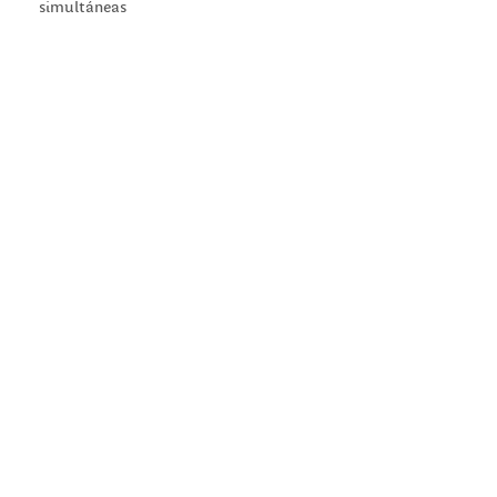
simultáneas
© 2020 Parque de la Memoria - Diseño: Estudio Lo Bianco
Desarrollo:
Departamento de Computación, FCEyN, UBA