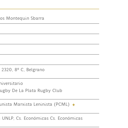
los Montequin Sbarra
 2320, 8º C, Belgrano
iversitario
ugby De La Plata Rugby Club
nista Marxista Leninista (PCML)
+
o: UNLP, Cs. Económicas Cs. Económicas