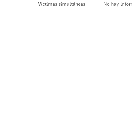
Víctimas simultáneas
No hay infor
© 2020 Parque de la Memoria - Diseño: Estudio Lo Bianco
Desarrollo:
Departamento de Computación, FCEyN, UBA