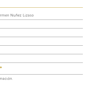
armen Nuñez Lizaso
+
mación.