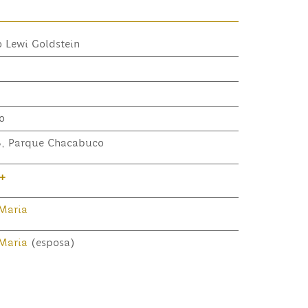
o Lewi Goldstein
o
5, Parque Chacabuco
+
Maria
Maria
(esposa)