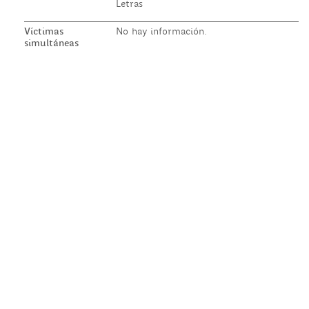
Letras
Víctimas
No hay información.
simultáneas
© 2020 Parque de la Memoria - Diseño: Estudio Lo Bianco