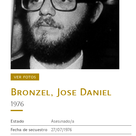
ver fotos
Bronzel, Jose Daniel
1976
Estado
Asesinado/a
Fecha de secuestro
27/07/1976