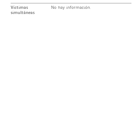
Víctimas
No hay información.
simultáneas
© 2020 Parque de la Memoria - Diseño: Estudio Lo Bianco
Desarrollo:
Departamento de Computación, FCEyN, UBA