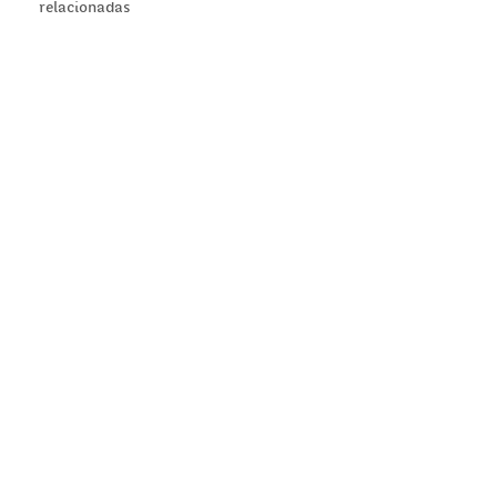
relacionadas
© 2020 Parque de la Memoria - Diseño: Estudio Lo Bianco
Desarrollo:
Departamento de Computación, FCEyN, UBA