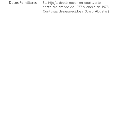
Datos Familiares
Su hijo/a debió nacer en cautiverio
entre diciembre de 1977 y enero de 1978.
Continúa desaparecido/a (Caso Abuelas)
© 2020 Parque de la Memoria - Diseño: Estudio Lo Bianco
Desarrollo:
Departamento de Computación, FCEyN, UBA